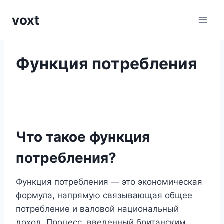
Перейти
voxt
к
содержимому
Функция потребления
Что такое функция
потребления?
Функция потребления — это экономическая
формула, напрямую связывающая общее
потребление и валовой национальный
доход. Процесс, введенный британским