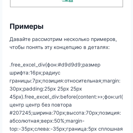
Примеры
Давайте рассмотрим несколько примеров,
чтобы понять эту концепцию в деталях:
.free_excel_div{фон:#d9d9d9;размер
шрифта:16px;радиус
границы:7px;позиция:относительная;margin:
30px;padding:25px 25px 25px
45px}.free_excel_div:before{content:»»;фон:url(
центр центр без повтора
#207245;ширина:70px;высота:70px;позиция:
абсолютная;верх:50%;margin-
top:-35px;слева:-35px;граница:5px сплошная