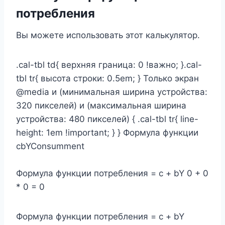
потребления
Вы можете использовать этот калькулятор.
.cal-tbl td{ верхняя граница: 0 !важно; }.cal-
tbl tr{ высота строки: 0.5em; } Только экран
@media и (минимальная ширина устройства:
320 пикселей) и (максимальная ширина
устройства: 480 пикселей) { .cal-tbl tr{ line-
height: 1em !important; } } Формула функции
cbYConsumment
Формула функции потребления = c + bY 0 + 0
* 0 = 0
Формула функции потребления = c + bY