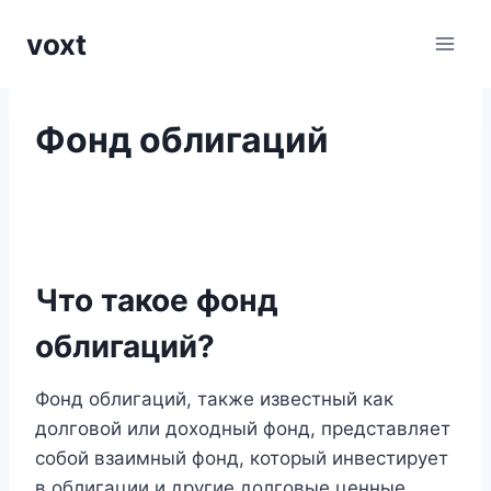
Перейти
voxt
к
содержимому
Фонд облигаций
Что такое фонд
облигаций?
Фонд облигаций, также известный как
долговой или доходный фонд, представляет
собой взаимный фонд, который инвестирует
в облигации и другие долговые ценные