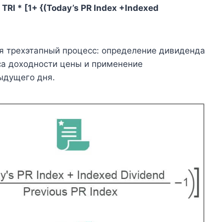
I * [1+ {(Today’s PR Index +Indexed
бя трехэтапный процесс: определение дивиденда
са доходности цены и применение
ыдущего дня.