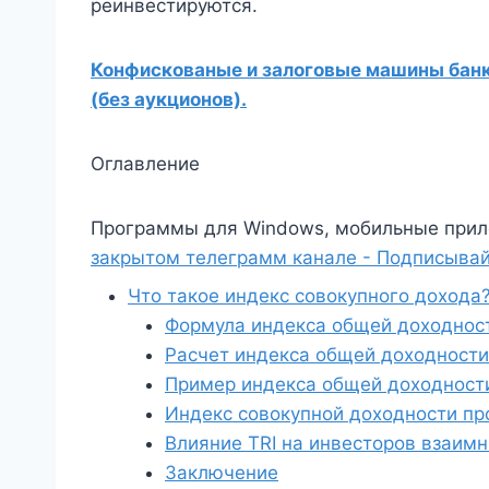
реинвестируются.
Конфискованые и залоговые машины банко
(без аукционов).
Оглавление
Программы для Windows, мобильные прил
закрытом телеграмм канале - Подписывай
Что такое индекс совокупного дохода
Формула индекса общей доходнос
Расчет индекса общей доходности
Пример индекса общей доходност
Индекс совокупной доходности пр
Влияние TRI на инвесторов взаим
Заключение