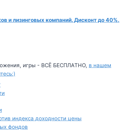
в и лизинговых компаний. Дисконт до 40%.
ожения, игры - ВСЁ БЕСПЛАТНО,
в нашем
тесь:)
?
ти
и
отив индекса доходности цены
ных фондов