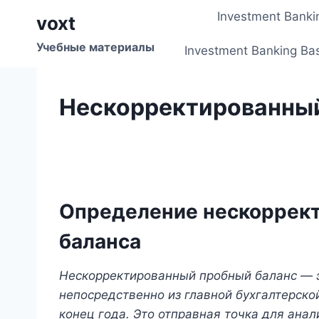
Перейти
Investment Banki
voxt
к
содержимому
Учебные материалы
Investment Banking Ba
Нескорректированный
Определение нескоррект
баланса
Нескорректированный пробный баланс — э
непосредственно из главной бухгалтерско
конец года. Это отправная точка для анали