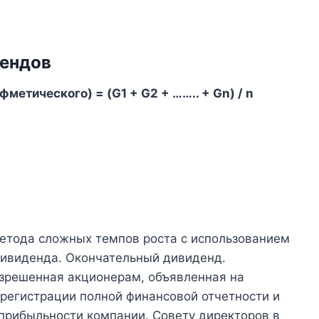
дендов
метического) = (G1 + G2 + …….. + Gn) / n
метода сложных темпов роста с использованием
дивиденда. Окончательный дивиденд.
зрешенная акционерам, объявленная на
регистрации полной финансовой отчетности и
прибыльности компании. Совету директоров в