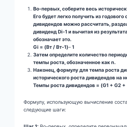
Во-первых, соберите весь историческ
Его будет легко получить из годового
дивидендов можно рассчитать, разде
дивиденд Di-1 и вычитая из результат
обозначает это.
Gi = (Вт / Вт-1)
–
1
Затем определите количество период
темпы роста, обозначенное как n.
Наконец, формулу для темпа роста д
исторического роста дивидендов на не
Темпы роста дивидендов = (G1 + G2 +
Формулу, использующую вычисление соста
следующие шаги:
Шаг 1:
Во-первых, определите первоначаль