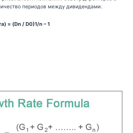
личество периодов между дивидендами.
 = (Dn / D0)1/n – 1