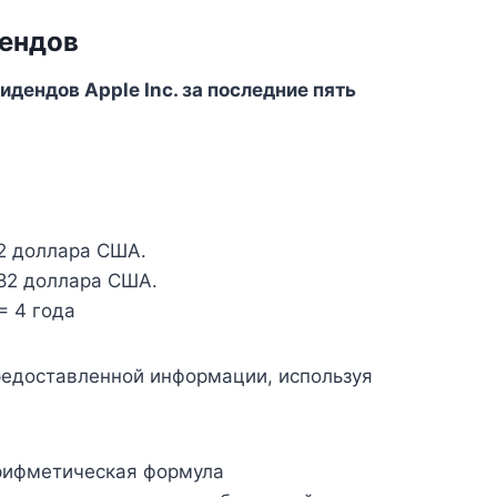
дендов
дендов Apple Inc. за последние пять
2 доллара США.
,82 доллара США.
= 4 года
редоставленной информации, используя
рифметическая формула