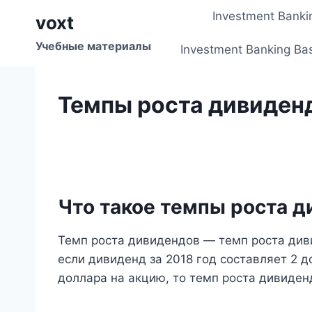
Перейти
Investment Banki
voxt
к
содержимому
Учебные материалы
Investment Banking Ba
Темпы роста дивиден
Что такое темпы роста 
Темп роста дивидендов — темп роста ди
если дивиденд за 2018 год составляет 2 д
доллара на акцию, то темп роста дивиден