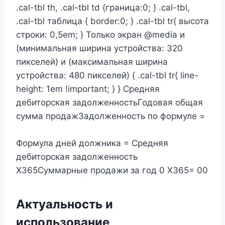
.cal-tbl th, .cal-tbl td {граница:0; } .cal-tbl,
.cal-tbl таблица { border:0; } .cal-tbl tr{ высота
строки: 0,5em; } Только экран @media и
(минимальная ширина устройства: 320
пикселей) и (максимальная ширина
устройства: 480 пикселей) { .cal-tbl tr{ line-
height: 1em !important; } } Средняя
дебиторская задолженностьГодовая общая
сумма продажЗадолженность по формуле =
Формула дней должника = Средняя
дебиторская задолженность
X365Суммарные продажи за год 0 X365= 00
Актуальность и
использование