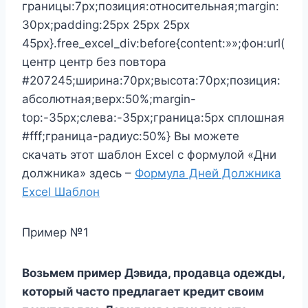
границы:7px;позиция:относительная;margin:
30px;padding:25px 25px 25px
45px}.free_excel_div:before{content:»»;фон:url(
центр центр без повтора
#207245;ширина:70px;высота:70px;позиция:
абсолютная;верх:50%;margin-
top:-35px;слева:-35px;граница:5px сплошная
#fff;граница-радиус:50%} Вы можете
скачать этот шаблон Excel с формулой «Дни
должника» здесь –
Формула Дней Должника
Excel Шаблон
Пример №1
Возьмем пример Дэвида, продавца одежды,
который часто предлагает кредит своим