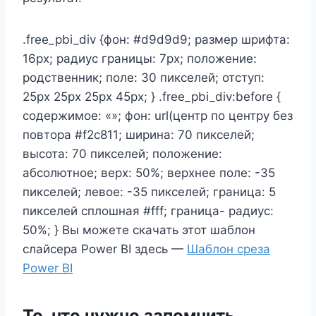
.free_pbi_div {фон: #d9d9d9; размер шрифта:
16px; радиус границы: 7px; положение:
родственник; поле: 30 пикселей; отступ:
25px 25px 25px 45px; } .free_pbi_div:before {
содержимое: «»; фон: url(центр по центру без
повтора #f2c811; ширина: 70 пикселей;
высота: 70 пикселей; положение:
абсолютное; верх: 50%; верхнее поле: -35
пикселей; левое: -35 пикселей; граница: 5
пикселей сплошная #fff; граница- радиус:
50%; } Вы можете скачать этот шаблон
слайсера Power BI здесь —
Шаблон среза
Power BI
То, что нужно запомнить