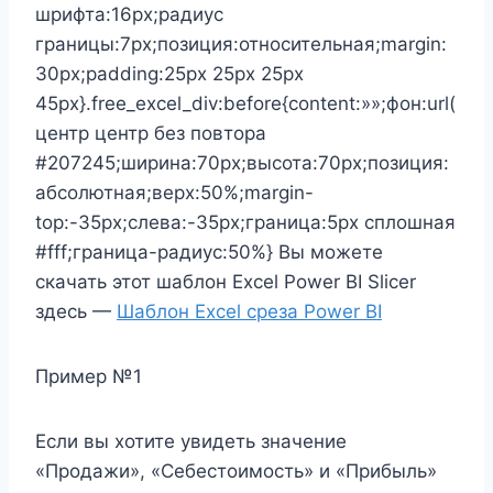
шрифта:16px;радиус
границы:7px;позиция:относительная;margin:
30px;padding:25px 25px 25px
45px}.free_excel_div:before{content:»»;фон:url(
центр центр без повтора
#207245;ширина:70px;высота:70px;позиция:
абсолютная;верх:50%;margin-
top:-35px;слева:-35px;граница:5px сплошная
#fff;граница-радиус:50%} Вы можете
скачать этот шаблон Excel Power BI Slicer
здесь —
Шаблон Excel среза Power BI
Пример №1
Если вы хотите увидеть значение
«Продажи», «Себестоимость» и «Прибыль»