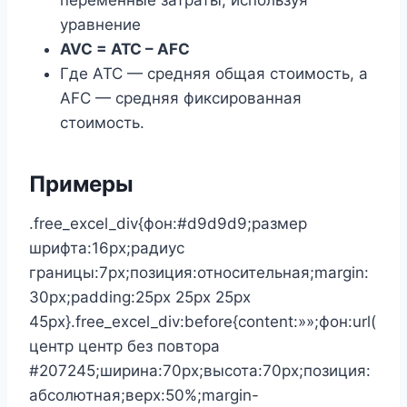
уравнение
AVC = ATC – AFC
Где ATC — средняя общая стоимость, а
AFC — средняя фиксированная
стоимость.
Примеры
.free_excel_div{фон:#d9d9d9;размер
шрифта:16px;радиус
границы:7px;позиция:относительная;margin:
30px;padding:25px 25px 25px
45px}.free_excel_div:before{content:»»;фон:url(
центр центр без повтора
#207245;ширина:70px;высота:70px;позиция:
абсолютная;верх:50%;margin-