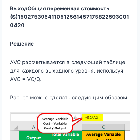
Выход
Общая переменная стоимость
($)
1
50
2
75
3
95
4
110
5
125
6
145
7
175
8
225
9
300
1
0
420
Решение
AVC рассчитывается в следующей таблице
для каждого выходного уровня, используя
AVC = VC/Q.
Расчет можно сделать следующим образом: