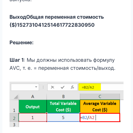
Выход
Общая переменная стоимость
($)
1
5
2
7
3
10
4
12
5
14
6
17
7
22
8
30
9
50
Решение:
Шаг 1
: Мы должны использовать формулу
AVC, т. е. = переменная стоимость/выход.