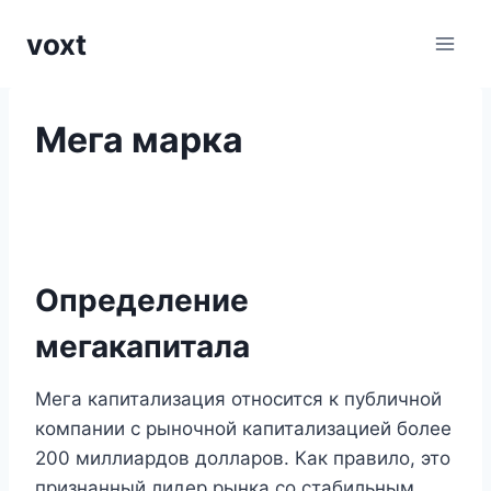
Перейти
voxt
к
содержимому
Мега марка
Определение
мегакапитала
Мега капитализация относится к публичной
компании с рыночной капитализацией более
200 миллиардов долларов. Как правило, это
признанный лидер рынка со стабильным,