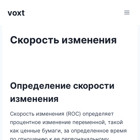
Перейти
voxt
к
содержимому
Скорость изменения
Определение скорости
изменения
Скорость изменения (ROC) определяет
процентное изменение переменной, такой
как ценные бумаги, за определенное время
по отношению к ее первоначальному