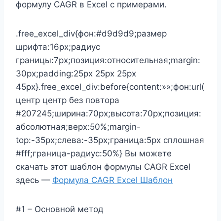
формулу CAGR в Excel с примерами.
.free_excel_div{фон:#d9d9d9;размер
шрифта:16px;радиус
границы:7px;позиция:относительная;margin:
30px;padding:25px 25px 25px
45px}.free_excel_div:before{content:»»;фон:url(
центр центр без повтора
#207245;ширина:70px;высота:70px;позиция:
абсолютная;верх:50%;margin-
top:-35px;слева:-35px;граница:5px сплошная
#fff;граница-радиус:50%} Вы можете
скачать этот шаблон формулы CAGR Excel
здесь —
Формула CAGR Excel Шаблон
#1 – Основной метод