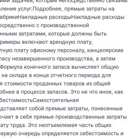
 ими задачей, которые непосредственно связаны
ление услуг.Подробнее, прямые затраты на
фабрикиНакладные расходыНакладные расходы
посредственно с производственной
енными затратами, которые должны быть
 Примеры включают арендную плату,
тную плату офисному персоналу, канцелярские
апасу незавершенного производства, а затем
. Формула конечного запаса вычисляет общую
 на складе в конце отчетного периода для
я стоимости проданных товаров из общей
бнее в процессе запасов. Это не что иное, как
себестоимостьСамостоятельная
дставляет собой прямые затраты, понесенные
лючает в себя прямые производственные затраты
лату труда. Это неотъемлемая часть общих
 первую очередь определяется себестоимость и