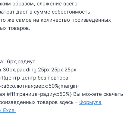
аким образом, сложение всего
затрат даст в сумме себестоимость
 то же самое на количество произведенных
ых товаров.
а:16px;радиус
:30px;padding:25px 25px 25px
url(центр центр без повтора
я:абсолютная;верх:50%;margin-
ая #fff;граница-радиус:50%} Вы можете скачать
произведенных товаров здесь –
Формула
 Excel