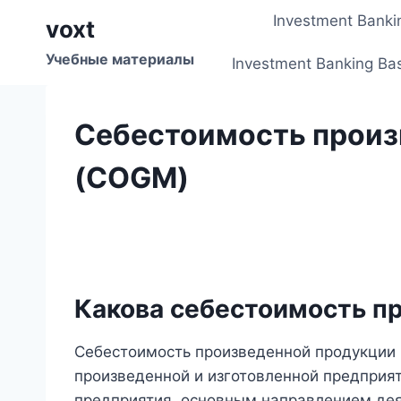
Перейти
Investment Banki
voxt
к
содержимому
Учебные материалы
Investment Banking Ba
Себестоимость произ
(COGM)
Какова себестоимость п
Себестоимость произведенной продукции 
произведенной и изготовленной предприят
предприятия, основным направлением дея