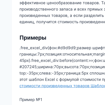
эффективное ценообразование товаров. Т
производственного запаса и всех прямых 
произведенных товаров, а если разделить
единиц, получится стоимость произведенн
Примеры
.free_excel_div{фон:#d9d9d9;размер шрифт
границы:7px;позиция:относительная;margin
45px}.free_excel_div:before{content:»»;фон:
#207245;ширина:70px;высота:70px;позици
top:-35px;слева:-35px;граница:5px сплошн
этот шаблон Excel с формулой стоимости 
стоимости произведенных товаров Шаблон
Пример №1