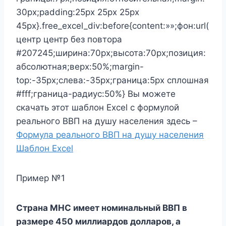
30px;padding:25px 25px 25px
45px}.free_excel_div:before{content:»»;фон:url(
центр центр без повтора
#207245;ширина:70px;высота:70px;позиция:
абсолютная;верх:50%;margin-
top:-35px;слева:-35px;граница:5px сплошная
#fff;граница-радиус:50%} Вы можете
скачать этот шаблон Excel с формулой
реального ВВП на душу населения здесь –
Формула реального ВВП на душу населения
Шаблон Excel
Пример №1
Страна МНС имеет номинальный ВВП в
размере 450 миллиардов долларов, а