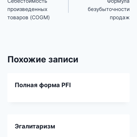
Себестоимость
Формула
по
произведенных
безубыточности
записям
товаров (COGM)
продаж
Похожие записи
Полная форма PFI
Эгалитаризм