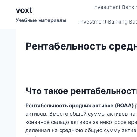
Перейти
Investment Banki
voxt
к
содержимому
Учебные материалы
Investment Banking Ba
Рентабельность средн
Что такое рентабельност
Рентабельность средних активов (ROAA)
активов. Вместо общей суммы активов на 
конечное сальдо активов за некоторое вр
деленная на среднюю общую сумму активо