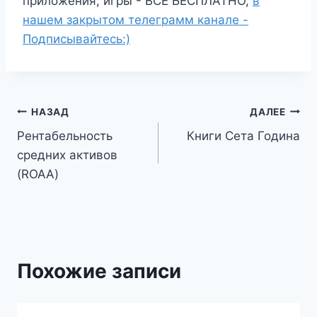
приложения, игры - ВСЁ БЕСПЛАТНО,
в
нашем закрытом телеграмм канале -
Подписывайтесь:)
Навигация
НАЗАД
ДАЛЕЕ
Рентабельность
Книги Сета Година
по
средних активов
записям
(ROAA)
Похожие записи