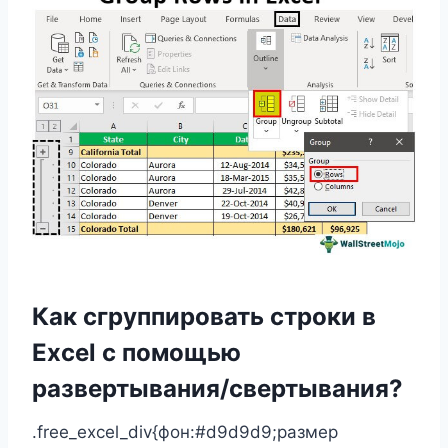
Как сгруппировать строки в
Excel с помощью
развертывания/свертывания?
.free_excel_div{фон:#d9d9d9;размер