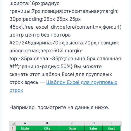
шрифта:16px;радиус
границы:7px;позиция:относительная;margin:
30px;padding:25px 25px 25px
45px}.free_excel_div:before{content:»»;фон:url(
центр центр без повтора
#207245;ширина:70px;высота:70px;позиция:
абсолютная;верх:50%;margin-
top:-35px;слева:-35px;граница:5px сплошная
#fff;граница-радиус:50%} Вы можете
скачать этот шаблон Excel для групповых
строк здесь —
Шаблон Excel для групповых
строк
Например, посмотрите на данные ниже.