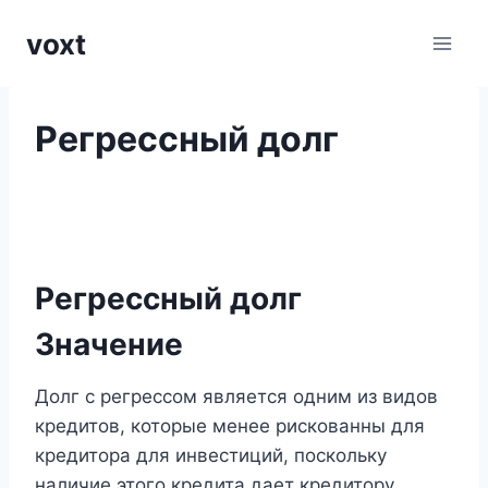
Перейти
voxt
к
содержимому
Регрессный долг
Регрессный долг
Значение
Долг с регрессом является одним из видов
кредитов, которые менее рискованны для
кредитора для инвестиций, поскольку
наличие этого кредита дает кредитору