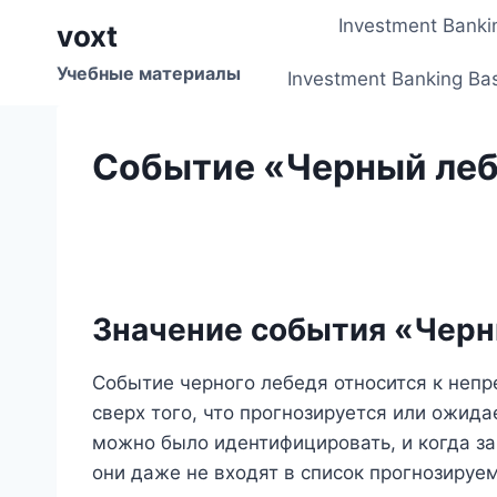
Перейти
Investment Banki
voxt
к
содержимому
Учебные материалы
Investment Banking Ba
Событие «Черный ле
Значение события «Чер
Событие черного лебедя относится к неп
сверх того, что прогнозируется или ожида
можно было идентифицировать, и когда з
они даже не входят в список прогнозируе