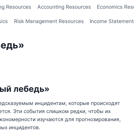
ng Resources
Accounting Resources
Economics Res
sics
Risk Management Resources
Income Statement
бедь»
ный лебедь»
редсказуемым инцидентам, которые происходят
ется. Эти события слишком редки, чтобы их
акономерности изучаются для прогнозирования,
мых инцидентов.