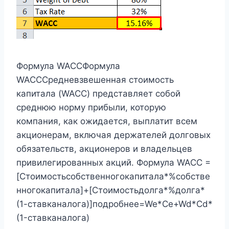
Формула WACCФормула
WACCСредневзвешенная стоимость
капитала (WACC) представляет собой
среднюю норму прибыли, которую
компания, как ожидается, выплатит всем
акционерам, включая держателей долговых
обязательств, акционеров и владельцев
привилегированных акций. Формула WACC =
[Стоимостьсобственногокапитала*%собстве
нногокапитала]+[Стоимостьдолга*%долга*
(1-ставканалога)]подробнее=We*Ce+Wd*Cd*
(1-ставканалога)