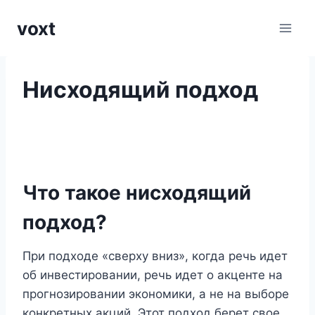
Перейти
voxt
к
содержимому
Нисходящий подход
Что такое нисходящий
подход?
При подходе «сверху вниз», когда речь идет
об инвестировании, речь идет о акценте на
прогнозировании экономики, а не на выборе
конкретных акций. Этот подход берет свое