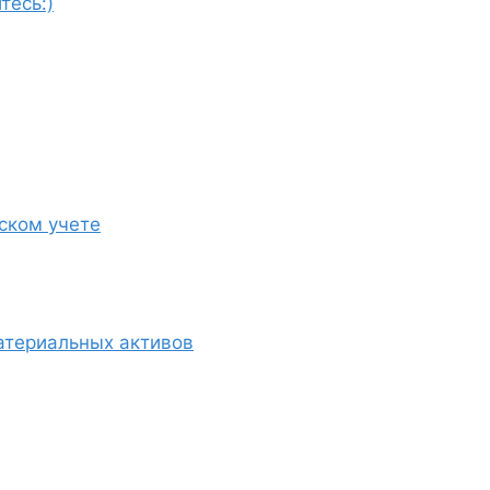
тесь:)
ском учете
атериальных активов