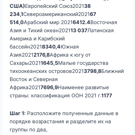
США)
Европейский Союз2021
38
234,1
Североамериканский2021
67
514,0
Арабский мир 2021
6412.4
Восточная
Азия и Тихий океан2021
13 037
Латинская
Америка и Карибский
бассейн2021
8340,4
Южная
Азия2021
2176,8
Африка к югу от
Сахары2021
1645,5
Малые государства
тихоокеанских островов2021
3798,8
Ближний
Восток и Северная
Африка2021
7696,9
Наименее развитые
страны: классификация ООН 2021 г.
1177
Шаг 1:
Расположите полученные данные в
порядке возрастания и разделите их на
группы по два,