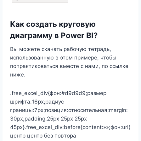
Как создать круговую
диаграмму в Power BI?
Вы можете скачать рабочую тетрадь,
использованную в этом примере, чтобы
попрактиковаться вместе с нами, по ссылке
ниже.
.free_excel_div{фон:#d9d9d9;размер
шрифта:16px;радиус
границы:7px;позиция:относительная;margin:
30px;padding:25px 25px 25px
45px}.free_excel_div:before{content:»»;фон:url(
центр центр без повтора