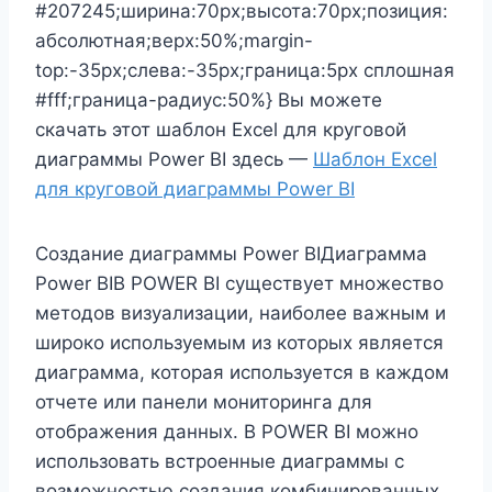
#207245;ширина:70px;высота:70px;позиция:
абсолютная;верх:50%;margin-
top:-35px;слева:-35px;граница:5px сплошная
#fff;граница-радиус:50%} Вы можете
скачать этот шаблон Excel для круговой
диаграммы Power BI здесь —
Шаблон Excel
для круговой диаграммы Power BI
Создание диаграммы Power BIДиаграмма
Power BIВ POWER BI существует множество
методов визуализации, наиболее важным и
широко используемым из которых является
диаграмма, которая используется в каждом
отчете или панели мониторинга для
отображения данных. В POWER BI можно
использовать встроенные диаграммы с
возможностью создания комбинированных