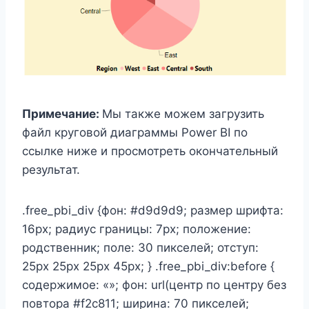
Примечание:
Мы также можем загрузить
файл круговой диаграммы Power BI по
ссылке ниже и просмотреть окончательный
результат.
.free_pbi_div {фон: #d9d9d9; размер шрифта:
16px; радиус границы: 7px; положение:
родственник; поле: 30 пикселей; отступ:
25px 25px 25px 45px; } .free_pbi_div:before {
содержимое: «»; фон: url(центр по центру без
повтора #f2c811; ширина: 70 пикселей;