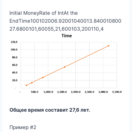
Initial MoneyRate of IntAt the
EndTime100102006.92001040013.840010800
27.6800101,60055,21,600103,200110,4
Общее время составит 27,6 лет.
Пример #2