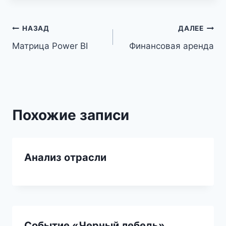
Навигация
НАЗАД
ДАЛЕЕ
Матрица Power BI
Финансовая аренда
по
записям
Похожие записи
Анализ отрасли
Событие «Черный лебедь»