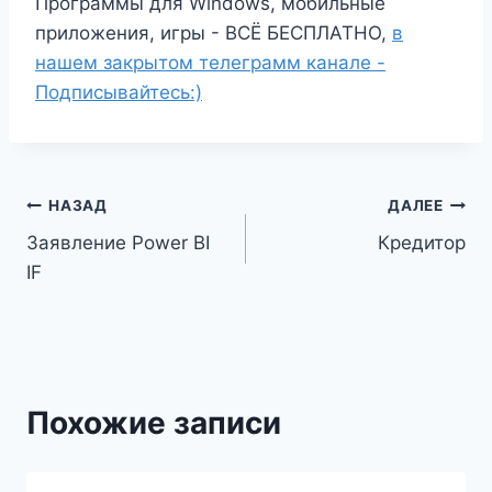
Программы для Windows, мобильные
приложения, игры - ВСЁ БЕСПЛАТНО,
в
нашем закрытом телеграмм канале -
Подписывайтесь:)
Навигация
НАЗАД
ДАЛЕЕ
Заявление Power BI
Кредитор
по
IF
записям
Похожие записи