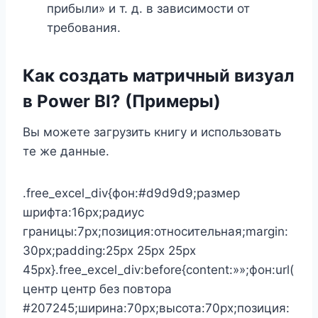
прибыли» и т. д. в зависимости от
требования.
Как создать матричный визуал
в Power BI? (Примеры)
Вы можете загрузить книгу и использовать
те же данные.
.free_excel_div{фон:#d9d9d9;размер
шрифта:16px;радиус
границы:7px;позиция:относительная;margin:
30px;padding:25px 25px 25px
45px}.free_excel_div:before{content:»»;фон:url(
центр центр без повтора
#207245;ширина:70px;высота:70px;позиция: