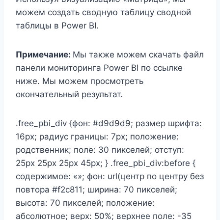
можем создать сводную таблицу сводной
таблицы в Power BI.
Примечание:
Мы также можем скачать файл
панели мониторинга Power BI по ссылке
ниже. Мы можем просмотреть
окончательный результат.
.free_pbi_div {фон: #d9d9d9; размер шрифта:
16px; радиус границы: 7px; положение:
родственник; поле: 30 пикселей; отступ:
25px 25px 25px 45px; } .free_pbi_div:before {
содержимое: «»; фон: url(центр по центру без
повтора #f2c811; ширина: 70 пикселей;
высота: 70 пикселей; положение:
абсолютное; верх: 50%; верхнее поле: -35