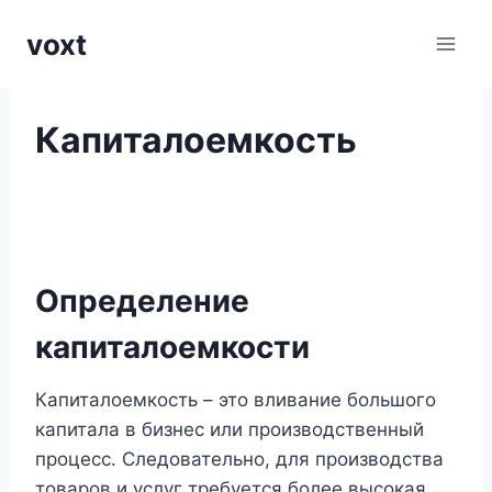
Перейти
voxt
к
содержимому
Капиталоемкость
Определение
капиталоемкости
Капиталоемкость – это вливание большого
капитала в бизнес или производственный
процесс. Следовательно, для производства
товаров и услуг требуется более высокая