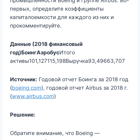
промышленности Boeing и группе Airbus. Во-
первых, определите коэффициенты
капиталоемкости для каждого из них и
прокомментируйте.
Данные (2018 финансовый
год)
Боинг
Аэробус
Итого
активы101,127115,198Выручка93,49663,707
Источник:
Годовой отчет Боинга за 2018 год
(
boeing.com
), годовой отчет Airbus за 2018 г.
(
www.airbus.com
)
Решение:
Обратите внимание, что Boeing —