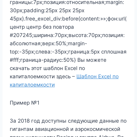
границы:7px;позиция:относительная;margin:
30px;padding:25px 25px 25px
45px}.free_excel_div:before{content:»»;фон:url(
центр центр без повтора
#207245;ширина:70px;высота:70px;позиция:
абсолютная;верх:50%;margin-
top:-35px;слева:-35px;граница:5px сплошная
#fff;граница-радиус:50%} Вы можете
скачать этот шаблон Excel по
капиталоемкости здесь –
Шаблон Excel по
капиталоемкости
Пример №1
За 2018 год доступны следующие данные по
гигантам авиационной и аэрокосмической