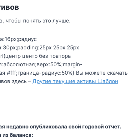
тивов
, чтобы понять это лучше.
а:16px;радиус
:30px;padding:25px 25px 25px
url(центр центр без повтора
я:абсолютная;верх:50%;margin-
ая #fff;граница-радиус:50%} Вы можете скачать
ивов здесь –
Другие текущие активы Шаблон
я недавно опубликовала свой годовой отчет.
из баланса: