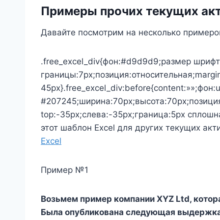
Примеры прочих текущих ак
Давайте посмотрим на несколько примеров
.free_excel_div{фон:#d9d9d9;размер шрифт
границы:7px;позиция:относительная;margin
45px}.free_excel_div:before{content:»»;фон:
#207245;ширина:70px;высота:70px;позици
top:-35px;слева:-35px;граница:5px сплошн
этот шаблон Excel для других текущих акт
Excel
Пример №1
Возьмем пример компании XYZ Ltd, котора
Была опубликована следующая выдержка 