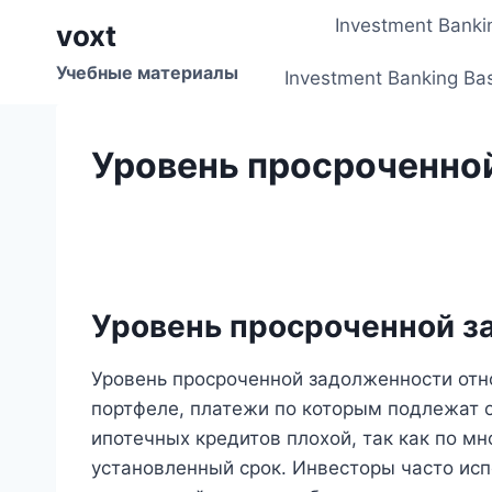
Перейти
Investment Banki
voxt
к
содержимому
Учебные материалы
Investment Banking Ba
Уровень просроченно
Уровень просроченной з
Уровень просроченной задолженности отно
портфеле, платежи по которым подлежат оп
ипотечных кредитов плохой, так как по м
установленный срок. Инвесторы часто исп