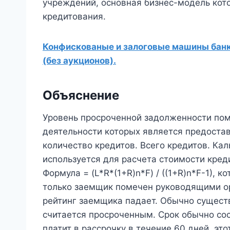
учреждений, основная бизнес-модель кот
кредитования.
Конфискованые и залоговые машины банко
(без аукционов).
Объяснение
Уровень просроченной задолженности пом
деятельности которых является предоста
количество кредитов. Всего кредитов. Ка
используется для расчета стоимости кред
Формула = (L*R*(1+R)n*F) / ((1+R)n*F-1),
только заемщик помечен руководящими о
рейтинг заемщика падает. Обычно существ
считается просроченным. Срок обычно сос
платит в рассрочку в течение 60 дней, эт