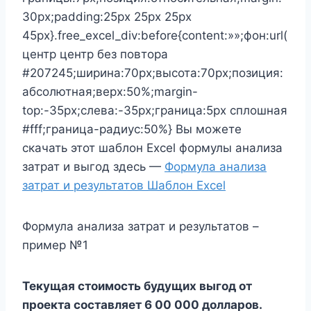
30px;padding:25px 25px 25px
45px}.free_excel_div:before{content:»»;фон:url(
центр центр без повтора
#207245;ширина:70px;высота:70px;позиция:
абсолютная;верх:50%;margin-
top:-35px;слева:-35px;граница:5px сплошная
#fff;граница-радиус:50%} Вы можете
скачать этот шаблон Excel формулы анализа
затрат и выгод здесь —
Формула анализа
затрат и результатов Шаблон Excel
Формула анализа затрат и результатов –
пример №1
Текущая стоимость будущих выгод от
проекта составляет 6 00 000 долларов.