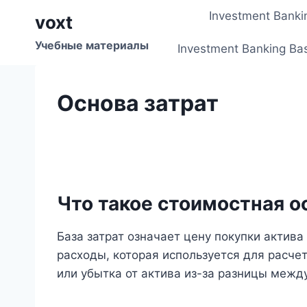
Перейти
Investment Banki
voxt
к
содержимому
Учебные материалы
Investment Banking Ba
Основа затрат
Что такое стоимостная о
База затрат означает цену покупки актив
расходы, которая используется для расче
или убытка от актива из-за разницы межд