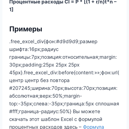
Процентные расходы CI = P * [(1 + r/n)t*n –
1]
Примеры
.free_excel_div{фон:#d9d9d9;размер
шрифта:16px;радиус
границы:7px;позиция:относительная;margin:
30px;padding:25px 25px 25px
45px}.free_excel_div:before{content:»»;фон:url(
центр центр без повтора
#207245;ширина:70px;высота:70px;позиция:
абсолютная;верх:50%;margin-
top:-35px;слева:-35px;граница:5px сплошная
#fff;граница-радиус:50%} Вы можете
скачать этот шаблон Excel с формулой
процентных расходов здесь –
Формула