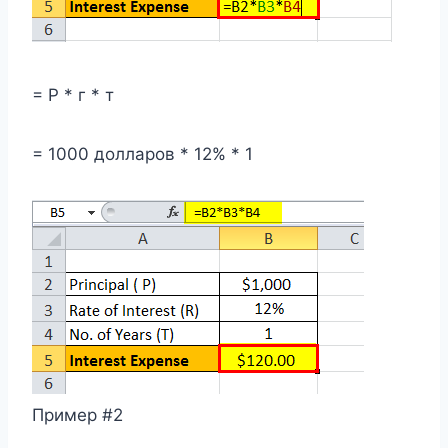
= Р * г * т
= 1000 долларов * 12% * 1
Пример #2