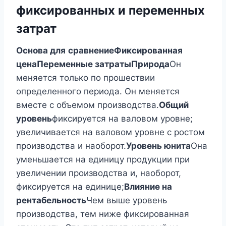
фиксированных и переменных
затрат
Основа для
сравнение
Фиксированная
цена
Переменные затраты
Природа
Он
меняется только по прошествии
определенного периода. Он меняется
вместе с объемом производства.
Общий
уровень
фиксируется на валовом уровне;
увеличивается на валовом уровне с ростом
производства и наоборот.
Уровень юнита
Она
уменьшается на единицу продукции при
увеличении производства и, наоборот,
фиксируется на единице;
Влияние на
рентабельность
Чем выше уровень
производства, тем ниже фиксированная