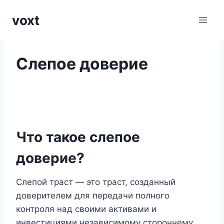
Перейти
voxt
к
содержимому
Слепое доверие
Что такое слепое
доверие?
Слепой траст — это траст, созданный
доверителем для передачи полного
контроля над своими активами и
инвестициями независимому стороннему