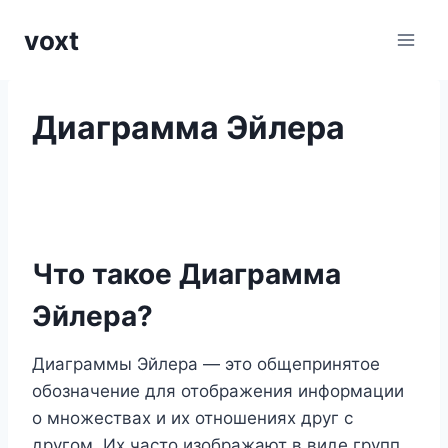
Перейти
voxt
к
содержимому
Диаграмма Эйлера
Что такое Диаграмма
Эйлера?
Диаграммы Эйлера — это общепринятое
обозначение для отображения информации
о множествах и их отношениях друг с
другом. Их часто изображают в виде групп