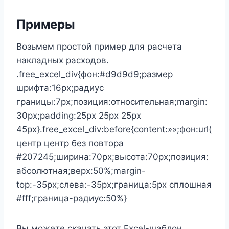
Примеры
Возьмем простой пример для расчета
накладных расходов.
.free_excel_div{фон:#d9d9d9;размер
шрифта:16px;радиус
границы:7px;позиция:относительная;margin:
30px;padding:25px 25px 25px
45px}.free_excel_div:before{content:»»;фон:url(
центр центр без повтора
#207245;ширина:70px;высота:70px;позиция:
абсолютная;верх:50%;margin-
top:-35px;слева:-35px;граница:5px сплошная
#fff;граница-радиус:50%}
Вы можете скачать этот Excel-шаблон