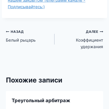
нашем закрытом телеграмм канале -
Подписывайтесь:)
Навигация
НАЗАД
ДАЛЕЕ
Белый рыцарь
Коэффициент
по
удержания
записям
Похожие записи
Треугольный арбитраж