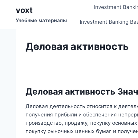
Перейти
Investment Banki
voxt
к
содержимому
Учебные материалы
Investment Banking Ba
Деловая активность
Деловая активность Зна
Деловая деятельность относится к деяте
получения прибыли и обеспечения непре
производство, продажу, покупку основных
покупку рыночных ценных бумаг и получе