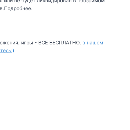
ся или не будет ликвидирован в обозримом
в.Подробнее.
ожения, игры - ВСЁ БЕСПЛАТНО,
в нашем
тесь:)