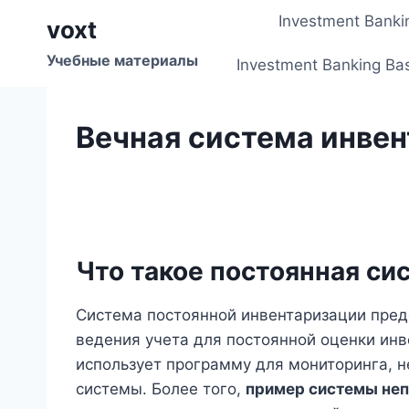
Перейти
Investment Banki
voxt
к
содержимому
Учебные материалы
Investment Banking Ba
Вечная система инве
Что такое постоянная си
Система постоянной инвентаризации пред
ведения учета для постоянной оценки ин
использует программу для мониторинга, 
системы. Более того,
пример системы не