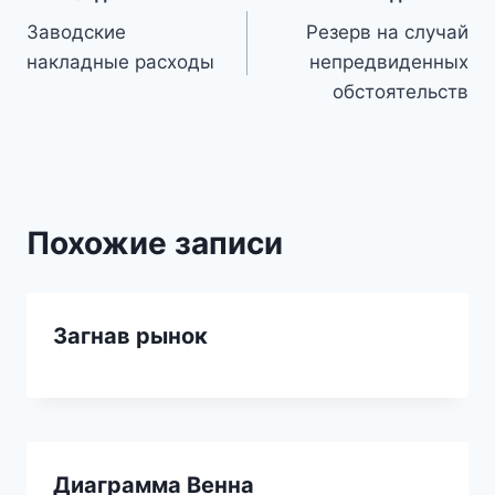
Навигация
Заводские
Резерв на случай
по
накладные расходы
непредвиденных
записям
обстоятельств
Похожие записи
Загнав рынок
Диаграмма Венна