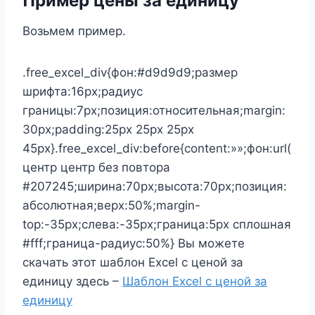
Пример цены за единицу
Возьмем пример.
.free_excel_div{фон:#d9d9d9;размер
шрифта:16px;радиус
границы:7px;позиция:относительная;margin:
30px;padding:25px 25px 25px
45px}.free_excel_div:before{content:»»;фон:url(
центр центр без повтора
#207245;ширина:70px;высота:70px;позиция:
абсолютная;верх:50%;margin-
top:-35px;слева:-35px;граница:5px сплошная
#fff;граница-радиус:50%} Вы можете
скачать этот шаблон Excel с ценой за
единицу здесь –
Шаблон Excel с ценой за
единицу