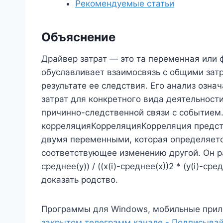
Рекомендуемые статьи
Объяснение
Драйвер затрат — это та переменная или 
обуславливает взаимосвязь с общими затр
результате ее следствия. Его анализ озн
затрат для конкретного вида деятельности 
причинно-следственной связи с событием.
корреляцияКорреляцияКорреляция предст
двумя переменными, которая определяетс
соответствующее изменению другой. Он рас
среднее(y)) / ((x(i)-среднее(x))2 * (y(i)-с
доказать родство.
Программы для Windows, мобильные прил
закрытом телеграмм канале - Подписывай