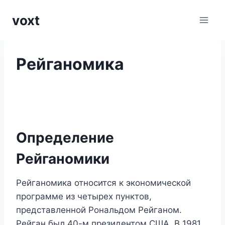
Перейти
voxt
к
содержимому
Рейганомика
Определение
Рейганомики
Рейганомика относится к экономической
программе из четырех пунктов,
представленной Рональдом Рейганом.
Рейган был 40-м президентом США. В 1981