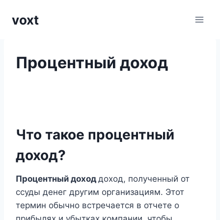
Перейти
voxt
к
содержимому
Процентный доход
Что такое процентный
доход?
Процентный доход
доход, полученный от
ссуды денег другим организациям. Этот
термин обычно встречается в отчете о
прибылях и убытках компании, чтобы