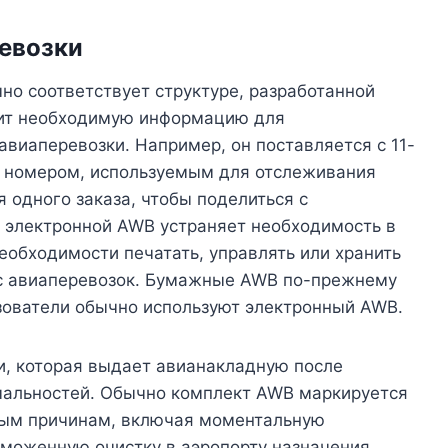
ревозки
чно соответствует структуре, разработанной
ит необходимую информацию для
виаперевозки. Например, он поставляется с 11-
 номером, используемым для отслеживания
я одного заказа, чтобы поделиться с
 электронной AWB устраняет необходимость в
еобходимости печатать, управлять или хранить
сс авиаперевозок. Бумажные AWB по-прежнему
зователи обычно используют электронный AWB.
и, которая выдает авианакладную после
альностей. Обычно комплект AWB маркируется
зным причинам, включая моментальную
аможенную очистку в аэропорту назначения.