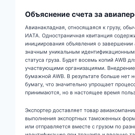
Объяснение счета за авиапе
Авианакладная, относящаяся к грузу, обы
ИАТА. Одностраничная квитанция содерж
инициирования объявления о завершении а
значным уникальным идентификационным
статуса груза. Будет восемь копий AWB дл
участвующими организациями. Внедрение
бумажной AWB. В результате больше нет н
бумагу, что значительно упрощает проце
принимаются, но в настоящее время поль
Экспортер доставляет товар авиакомпани
выполнения экспортных таможенных форм
или отправляется вместе с грузом по ра
идентификацию при транзите и ввозную т