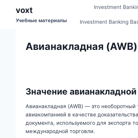
Перейти
Investment Banki
voxt
к
содержимому
Учебные материалы
Investment Banking Ba
Авианакладная (AWB)
Значение авианакладной
Авианакладная (AWB) — это необоротный
авиакомпанией в качестве доказательства
документа, используемого для экспорта 
международной торговли.