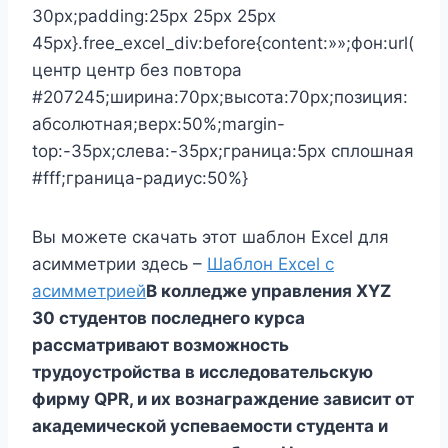
30px;padding:25px 25px 25px
45px}.free_excel_div:before{content:»»;фон:url(
центр центр без повтора
#207245;ширина:70px;высота:70px;позиция:
абсолютная;верх:50%;margin-
top:-35px;слева:-35px;граница:5px сплошная
#fff;граница-радиус:50%}
Вы можете скачать этот шаблон Excel для
асимметрии здесь –
Шаблон Excel с
асимметрией
В колледже управления XYZ
30 студентов последнего курса
рассматривают возможность
трудоустройства в исследовательскую
фирму QPR, и их вознаграждение зависит от
академической успеваемости студента и