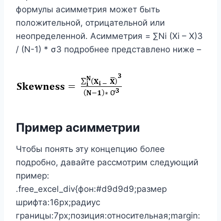
формулы асимметрия может быть
положительной, отрицательной или
неопределенной. Асимметрия = ∑Ni (Xi – X)3
/ (N-1) * σ3 подробнее представлено ниже –
Пример асимметрии
Чтобы понять эту концепцию более
подробно, давайте рассмотрим следующий
пример:
.free_excel_div{фон:#d9d9d9;размер
шрифта:16px;радиус
границы:7px;позиция:относительная;margin: