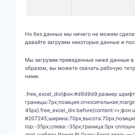
Но без данных мы ничего не можем сделат
давайте загрузим некоторые данные и посм
Мы загрузим приведенные ниже данные в P
образом, вы можете скачать рабочую тетра
нами.
.free_excel_div{фон:#d9d9d9;размер шрифт
границы:7px;позиция:относительная;margin
45px}.free_excel_div:before{content:»»;фон:
#207245;ширина:70px;высота:70px;позици
top:-35px;слева:-35px;граница:5px сплошн
этот шаблон Power BI Query Excel здесь —