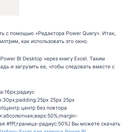
ь с помощью «Редактора Power Query». Итак,
отрим, как использовать это окно.
ower BI Desktop через книгу Excel. Таким
дь и загрузить ее, чтобы следовать вместе с
а:16px;радиус
:30px;padding:25px 25px 25px
url(центр центр без повтора
я:абсолютная;верх:50%;margin-
ая #fff;граница-радиус:50%} Вы можете скачать
Шаблон Excel для запроса Power BI