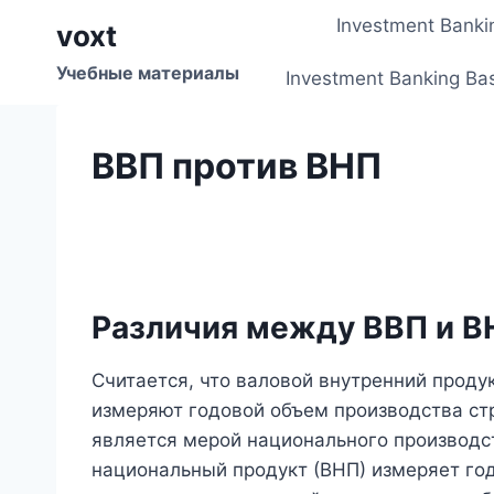
Перейти
Investment Banki
voxt
к
содержимому
Учебные материалы
Investment Banking Ba
ВВП против ВНП
Различия между ВВП и В
Считается, что валовой внутренний проду
измеряют годовой объем производства стр
является мерой национального производст
национальный продукт (ВНП) измеряет го