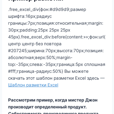
.free_excel_div{фон:#d9d9d9;размер
шрифта:16px;радиус
границы:7px;позиция:относительная;margin:
30px;padding:25px 25px 25px
45px}.free_excel_div:before{content:»»;фон:url(
центр центр без повтора
#207245;ширина:70px;высота:70px;позиция:
абсолютная;верх:50%;margin-
top:-35px;слева:-35px;граница:5px сплошная
#fff;граница-радиус:50%} Вы можете
скачать этот шаблон разметки Excel здесь —
Шаблон разметки Excel
Рассмотрим пример, когда мистер Джон
производит определенный продукт.
Себестоимость производимого продукта