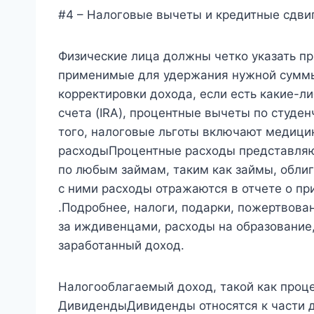
#4 – Налоговые вычеты и кредитные сдви
Физические лица должны четко указать п
применимые для удержания нужной суммы
корректировки дохода, если есть какие-л
счета (IRA), процентные вычеты по студе
того, налоговые льготы включают медиц
расходыПроцентные расходы представляю
по любым займам, таким как займы, облиг
с ними расходы отражаются в отчете о пр
.Подробнее, налоги, подарки, пожертвова
за иждивенцами, расходы на образование,
заработанный доход.
Налогооблагаемый доход, такой как проц
ДивидендыДивиденды относятся к части д