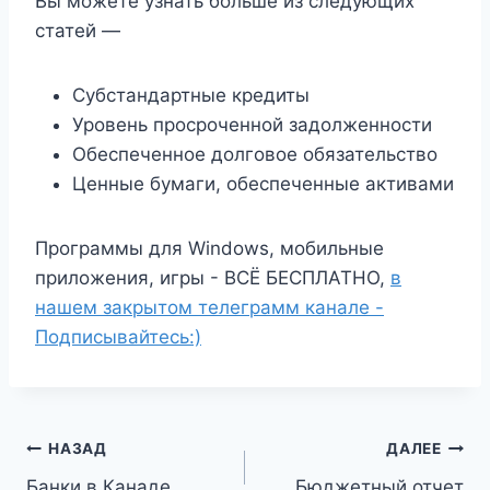
Вы можете узнать больше из следующих
статей —
Субстандартные кредиты
Уровень просроченной задолженности
Обеспеченное долговое обязательство
Ценные бумаги, обеспеченные активами
Программы для Windows, мобильные
приложения, игры - ВСЁ БЕСПЛАТНО,
в
нашем закрытом телеграмм канале -
Подписывайтесь:)
Навигация
НАЗАД
ДАЛЕЕ
Банки в Канаде
Бюджетный отчет