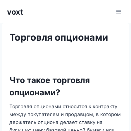
Перейти
voxt
к
содержимому
Торговля опционами
Что такое торговля
опционами?
Торговля опционами относится к контракту
между покупателем и продавцом, в котором
держатель опциона делает ставку на
будущую цену базовой ценной бумаги или